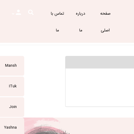
صفحه
درباره
تماس با
اصلی
ما
ما
Mansh
ITuk
Join
Yashna