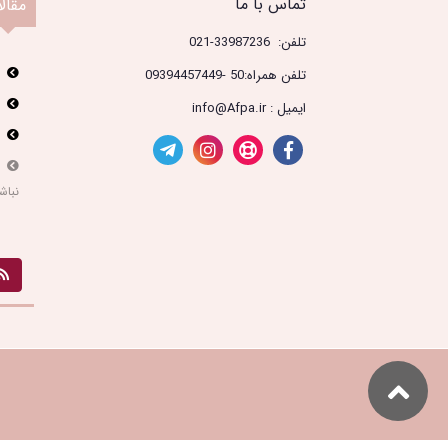
تماس با ما
مقال
تلفن: 33987236-021
تلفن همراه:50 -09394457449
ایمیل : info@Afpa.ir
نباش