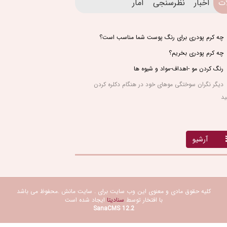
ات
اخبار
نظرسنجی
آمار
چه کرم پودری برای رنگ پوست شما مناسب است؟
چه کرم پودری بخریم؟
رنگ کردن مو -اهداف-مواد و شیوه ها
دیگر نگران سوختگی موهای خود در هنگام دکلره کردن
ید
آرشیو
کلیه حقوق مادی و معنوی این وب سایت برای . سایت مانش .محفوظ می باشد
با افتخار توسط
سنادیتا
ایجاد شده است
SanaCMS 12.2