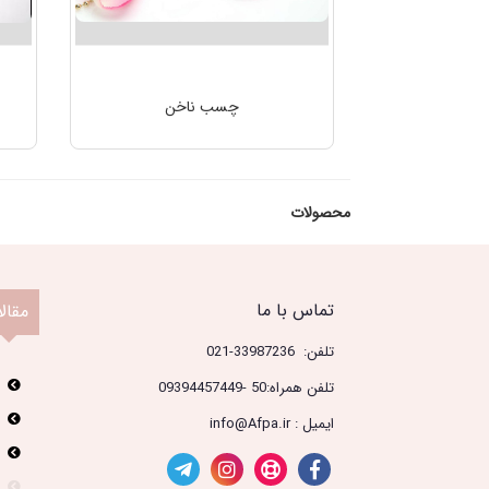
چسب ناخن
محصولات
تماس با ما
مقال
تلفن: 33987236-021
تلفن همراه:50 -09394457449
ایمیل : info@Afpa.ir