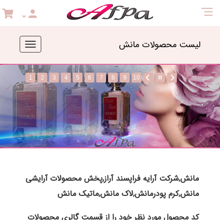
لیست محصولات مانش
Toggle
navigation
1
2
3
4
5
6
7
8
9
10
مانش,شرکت آرایه فراپسند آراز,پخش محصولات آرایشی
مانش,کرم پودرمانش,لاک مانش,ماتیک مانش
کد محصول مورد نظر خود را از قسمت گالری محصولات