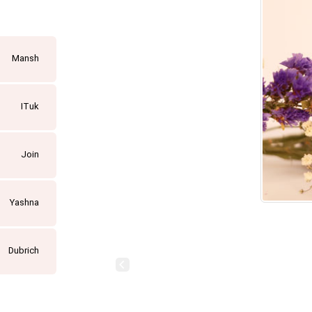
Mansh
ITuk
Join
Yashna
Dubrich