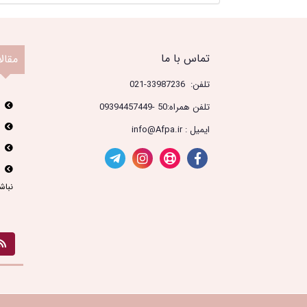
تماس با ما
مقال
تلفن: 33987236-021
تلفن همراه:50 -09394457449
ایمیل : info@Afpa.ir
نباش