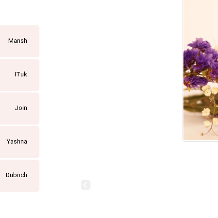
Mansh
ITuk
Join
Yashna
Dubrich