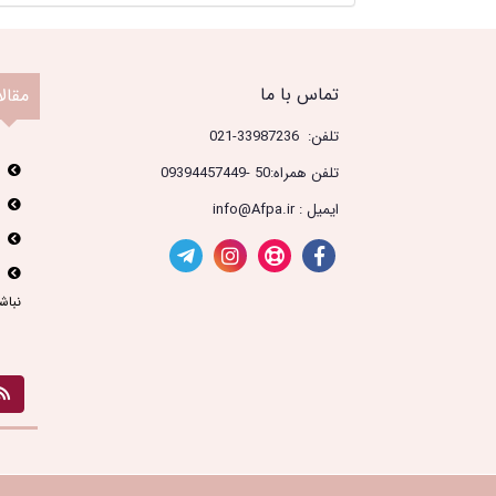
تماس با ما
مقال
تلفن: 33987236-021
تلفن همراه:50 -09394457449
ایمیل : info@Afpa.ir
نباش