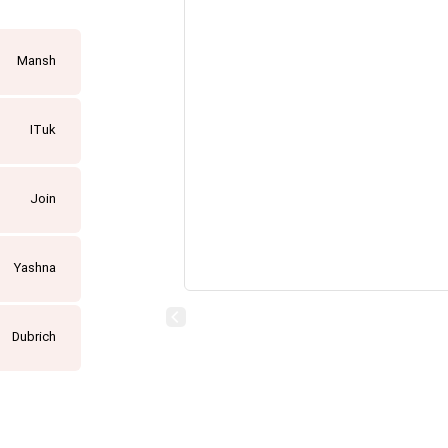
Mansh
ITuk
Join
Yashna
Dubrich