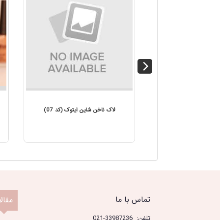
این ایتوک (کد 08)
لاک ناخن شاین ایتوک (کد 07)
تماس با ما
مقال
تلفن: 33987236-021