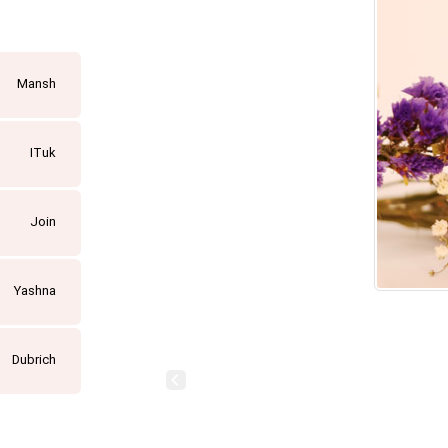
Mansh
ITuk
Join
Yashna
Dubrich