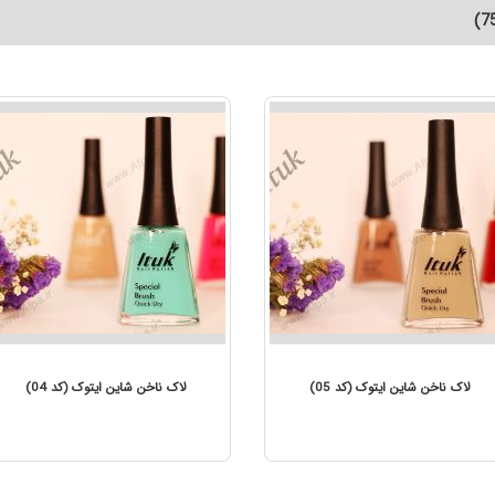
یتوک (کد 06)
لاک ناخن شاین ایتوک (کد 05)
ل