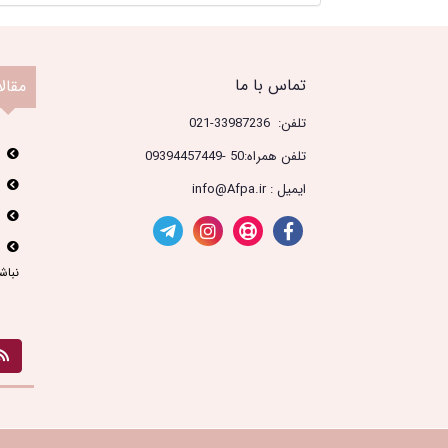
تماس با ما
مقال
تلفن: 33987236-021
تلفن همراه:50 -09394457449
ایمیل : info@Afpa.ir
نباش