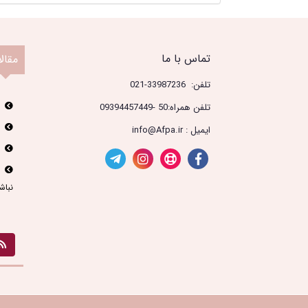
تماس با ما
مقال
تلفن: 33987236-021
تلفن همراه:50 -09394457449
ایمیل : info@Afpa.ir
نباش