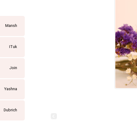
Mansh
ITuk
Join
Yashna
Dubrich