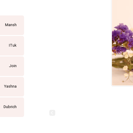
Mansh
ITuk
Join
Yashna
Dubrich