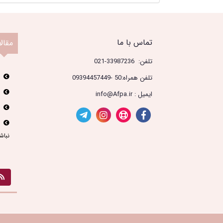
تماس با ما
مقال
تلفن: 33987236-021
تلفن همراه:50 -09394457449
ایمیل : info@Afpa.ir
نباش