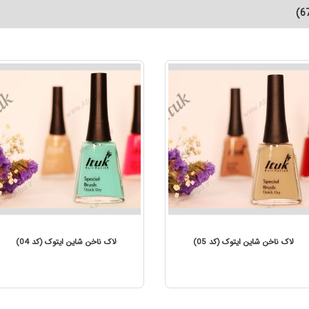
یتوک (کد 06)
لاک ناخن شاین ایتوک (کد 05)
ل